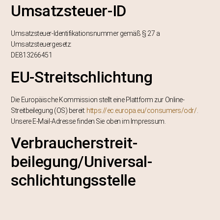
Umsatzsteuer-ID
Umsatzsteuer-Identifikationsnummer gemäß § 27 a
Umsatzsteuergesetz:
DE813266451
EU-Streitschlichtung
Die Europäische Kommission stellt eine Plattform zur Online-
Streitbeilegung (OS) bereit:
https://ec.europa.eu/consumers/odr/
.
Unsere E-Mail-Adresse finden Sie oben im Impressum.
Verbraucher­streit­
beilegung/Universal­
schlichtungs­stelle
Wir sind nicht bereit oder verpflichtet, an Streitbeilegungsverfahren vor
einer Verbraucherschlichtungsstelle teilzunehmen.